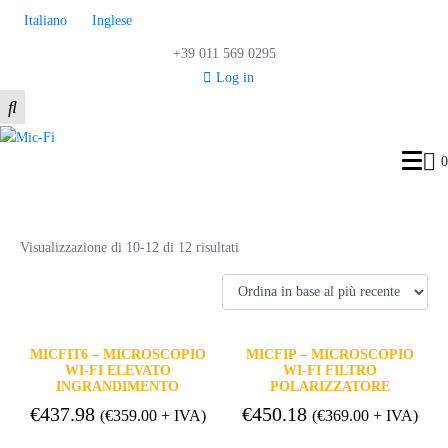
Italiano
Inglese
+39 011 569 0295
Log in
0
Controllo industriale e di qualità
Visualizzazione di 10-12 di 12 risultati
MICFIT6 – MICROSCOPIO
MICFIP – MICROSCOPIO
WI-FI ELEVATO
WI-FI FILTRO
INGRANDIMENTO
POLARIZZATORE
€
437.98
€
450.18
(
€
359.00
+ IVA)
(
€
369.00
+ IVA)