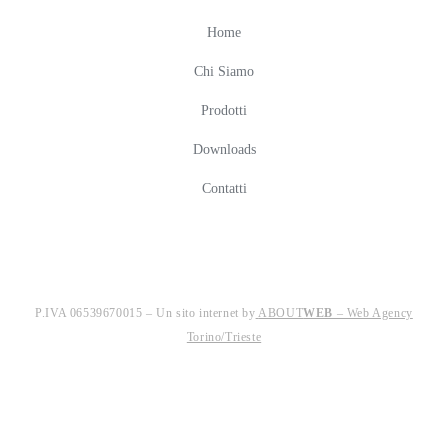
Home
Chi Siamo
Prodotti
Downloads
Contatti
P.IVA 06539670015 –
Un sito internet by
ABOUT
WEB
– Web Agency
Torino/Trieste