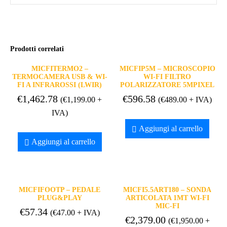
Prodotti correlati
MICFITERMO2 –
MICFIP5M – MICROSCOPIO
TERMOCAMERA USB & WI-
WI-FI FILTRO
FI A INFRAROSSI (LWIR)
POLARIZZATORE 5MPIXEL
€
1,462.78
€
596.58
(
€
1,199.00
+
(
€
489.00
+ IVA)
IVA)
Aggiungi al carrello
Aggiungi al carrello
MICFIFOOTP – PEDALE
MICFI5.5ART180 – SONDA
PLUG&PLAY
ARTICOLATA 1MT WI-FI
MIC-FI
€
57.34
(
€
47.00
+ IVA)
€
2,379.00
(
€
1,950.00
+