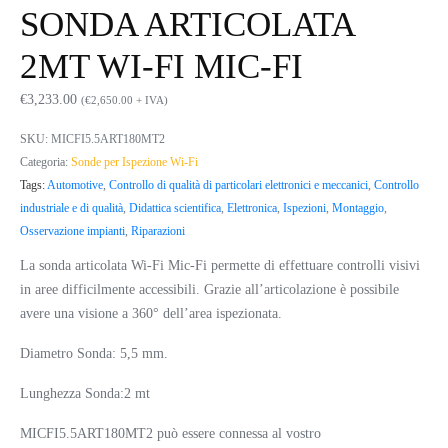
SONDA ARTICOLATA
2MT WI-FI MIC-FI
€
3,233.00
(
€
2,650.00
+ IVA)
SKU:
MICFI5.5ART180MT2
Categoria:
Sonde per Ispezione Wi-Fi
Tags:
Automotive
,
Controllo di qualità di particolari elettronici e meccanici
,
Controllo
industriale e di qualità
,
Didattica scientifica
,
Elettronica
,
Ispezioni
,
Montaggio
,
Osservazione impianti
,
Riparazioni
La sonda articolata Wi-Fi Mic-Fi permette di effettuare controlli visivi
in aree difficilmente accessibili. Grazie all’articolazione è possibile
avere una visione a 360° dell’area ispezionata.
Diametro Sonda: 5,5 mm.
Lunghezza Sonda:2 mt
MICFI5.5ART180MT2 può essere connessa al vostro