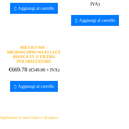
IVA)
Aggiungi al carrello
Aggiungi al carrello
MICFIUVWP –
MICROSCOPIO WI-FI LUCE
BIANCA UV E FILTRO
POLARIZZATORE
€
669.78
(
€
549.00
+ IVA)
Aggiungi al carrello
Spedizioni in tutta Italia e all'estero